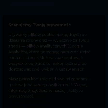
Polityka prywatności
WYNAJEM
Szanujemy Twoją prywatność
Mieszkania
na wynajem
Używamy plików cookie niezbędnych do
Domy
na wynajem
działania strony oraz — wyłącznie za Twoją
Działki
na wynajem
zgodą — plików analitycznych (Google
Lokale
na wynajem
Analytics), które pomagają nam zrozumieć
Hale
na wynajem
ruch na stronie. Możesz zaakceptować
Obiekty
na wynajem
wszystkie, odrzucić te niekonieczne albo
dostosować swój wybór w ustawieniach.
Masz pełną kontrolę nad swoimi zgodami i
SPRZEDAŻ
możesz je w każdej chwili zmienić. Więcej
informacji znajdziesz w naszej
[Polityce
Mieszkania
na sprzedaż
prywatności]
.
Domy
na sprzedaż
Działki
na sprzedaż