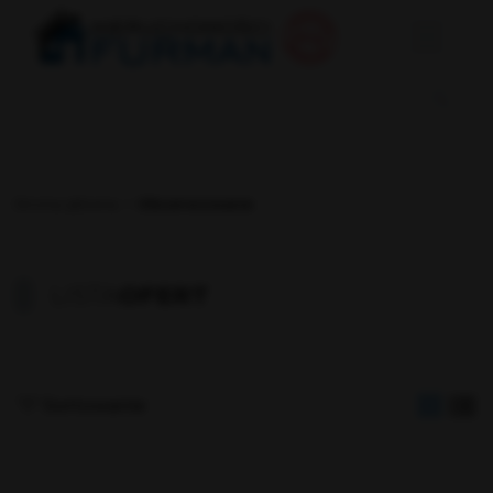
Strona główna
Obserwowane
LISTA
OFERT
Sortowanie
tabela
list