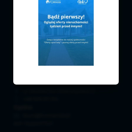
Czarnków
ul. Ks. Thiela 5/4
+48 67 256 67 58
Wągrowiec
Osiedle Niepodległości 10
+48 67 255 34 15
Złotów
ul. Bohaterów Westerplatte 12
+48 509 511 013
Ogólne
biuro@furman24.pl
NIP: 7640077127