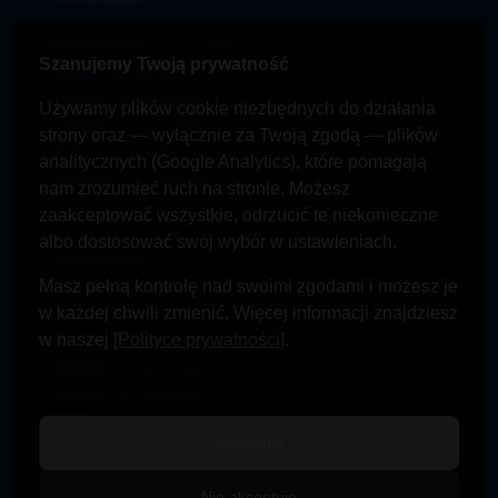
Mieszkania
na wynajem
Szanujemy Twoją prywatność
Domy
na wynajem
Działki
na wynajem
Używamy plików cookie niezbędnych do działania
Lokale
na wynajem
strony oraz — wyłącznie za Twoją zgodą — plików
Hale
na wynajem
analitycznych (Google Analytics), które pomagają
Obiekty
na wynajem
nam zrozumieć ruch na stronie. Możesz
zaakceptować wszystkie, odrzucić te niekonieczne
albo dostosować swój wybór w ustawieniach.
SPRZEDAŻ
Masz pełną kontrolę nad swoimi zgodami i możesz je
w każdej chwili zmienić. Więcej informacji znajdziesz
Mieszkania
na sprzedaż
w naszej
[Polityce prywatności]
.
Domy
na sprzedaż
Działki
na sprzedaż
Lokale
na sprzedaż
Hale
na sprzedaż
Akceptuję
Obiekty
na sprzedaż
Nie akceptuję