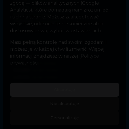
Działki
na wynajem
zgodą — plików analitycznych (Google
Lokale
na wynajem
Analytics), które pomagają nam zrozumieć
Hale
na wynajem
ruch na stronie. Możesz zaakceptować
Obiekty
na wynajem
wszystkie, odrzucić te niekonieczne albo
dostosować swój wybór w ustawieniach.
Masz pełną kontrolę nad swoimi zgodami i
SPRZEDAŻ
możesz je w każdej chwili zmienić. Więcej
informacji znajdziesz w naszej
[Polityce
Mieszkania
na sprzedaż
prywatności]
.
Domy
na sprzedaż
Działki
na sprzedaż
Lokale
na sprzedaż
Hale
na sprzedaż
Akceptuję
Obiekty
na sprzedaż
Nie akceptuję
Personalizuję
Nieruchomości Furman © 2026
Program dla biur nieruchomości
Galactica Virgo